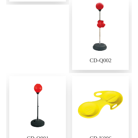
CD-Q002