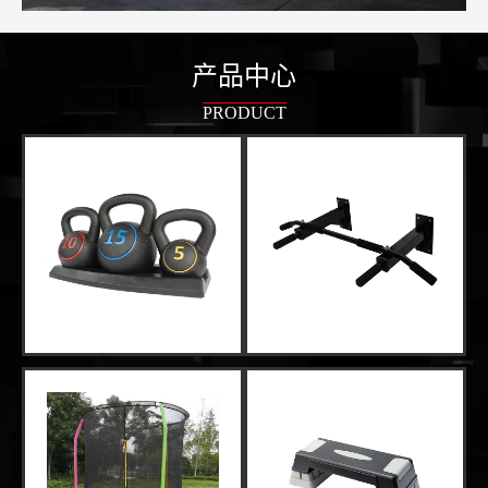
产品中心
PRODUCT