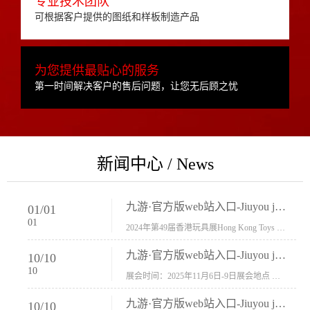
专业技术团队
可根据客户提供的图纸和样板制造产品
为您提供最贴心的服务
第一时间解决客户的售后问题，让您无后顾之忧
新闻中心 / News
九游·官方版web站入口-Jiuyou j9(中国) 将参加2024年第49届香港玩具展Hong Kong Toys & Games Fair 欢迎新···
01
/
01
01
2024年第49届香港玩具展Hong Kong Toys & Games Fair摊位号：5con-005展会时间：2024年1月8日-1月11日展会地址：香港会议展览中心...
九游·官方版web站入口-Jiuyou j9(中国) 将参加2025年印尼体育展
10
/
10
10
展会时间：2025年11月6日-9日展会地点 ：印尼会展中心...
九游·官方版web站入口-Jiuyou j9(中国) 将参加第138届广交会
10
/
10